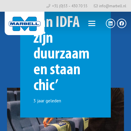
headbanners
+31 (0)53 – 430 70 55
info@marbell.nl
van IDFA
zijn
duurzaam
en staan
chic’
3 jaar geleden