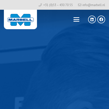
+31 (0)53 – 430 70 55
info@marbell.nl